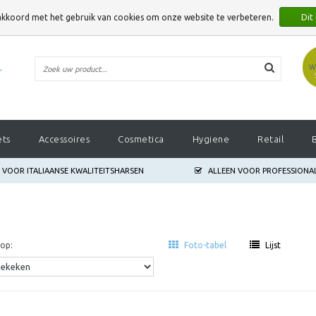
 akkoord met het gebruik van cookies om onze website te verbeteren.
Dit
E VERBETEREN.
ets
Accessoires
Cosmetica
Hygiene
Retail
S VOOR ITALIAANSE KWALITEITSHARSEN
ALLEEN VOOR PROFESSIONA
op:
Foto-tabel
Lijst