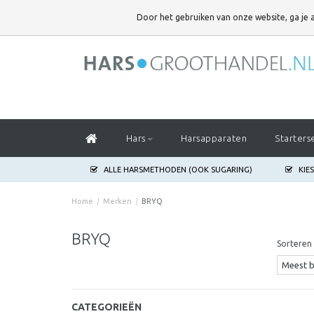
DOOR HET GEBRUIKEN VAN ONZE WEBSITE,
Door het gebruiken van onze website, ga je
GA JE AKKOORD MET HET GEBRUIK VAN COOKIES OM ONZE WEBSITE T
Hars
Harsapparaten
Starters
ALLE HARSMETHODEN (OOK SUGARING)
KIE
Home
/
Merken
/
BRYQ
BRYQ
Sorteren 
CATEGORIEËN