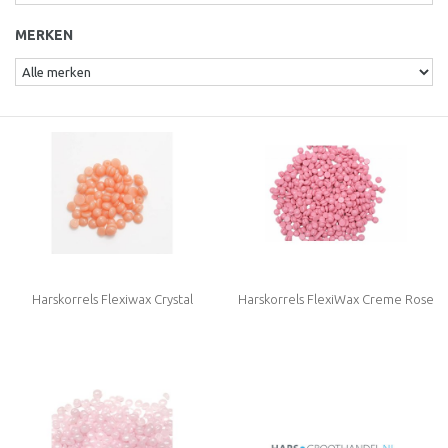
MERKEN
Harskorrels Flexiwax Crystal
Harskorrels FlexiWax Creme Rose
Orange 800 gram (zonder
Colophonium (rosin) en Rosinaten!)