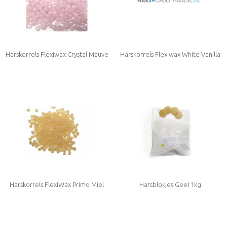
Harskorrels Flexiwax Crystal Mauve
Harskorrels Flexiwax White Vanilla
Jasmin 800 gram (zonder
Colophonium (rosin) en Rosinaten!)
Harskorrels FlexiWax Primo Miel
Harsblokjes Geel 1kg