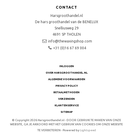
CONTACT
Harsgroothandel.nl
De hars groothandel van de BENELUX
Snelliusweg 29
4691 SP
THOLEN
info@thewaxingshop.com
+31 (0)16 67 69 004
INLOGGEN
OVER HARSGROOTHANDEL.NL
ALGEMENE VOORWAARDEN
PRIVACY POLICY
BETAALMETHODEN
VERZENDEN
KLANTENSERVICE
SITEMAP
© Copyright 2026 Harsgroothandel.nl - DOOR GEBRUIK TE MAKEN VAN ONZE
WEBSITE, GA JE AKKOORD MET HET GEBRUIK VAN COOKIES OM ONZE WEBSITE
TE VERBETEREN - Powered by
Lightspeed