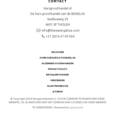
CONTACT
Harsgroothandel.nl
De hars groothandel van de BENELUX
Snelliusweg 29
4691 SP
THOLEN
info@thewaxingshop.com
+31 (0)16 67 69 004
INLOGGEN
OVER HARSGROOTHANDEL.NL
ALGEMENE VOORWAARDEN
PRIVACY POLICY
BETAALMETHODEN
VERZENDEN
KLANTENSERVICE
SITEMAP
© Copyright 2026 Harsgroothandel.nl - DOOR GEBRUIK TE MAKEN VAN ONZE
WEBSITE, GA JE AKKOORD MET HET GEBRUIK VAN COOKIES OM ONZE WEBSITE
TE VERBETEREN - Powered by
Lightspeed