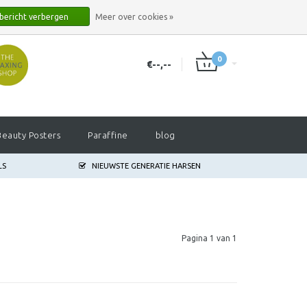
INLOGGEN
REGISTREREN
 bericht verbergen
Meer over cookies »
0
€--,--
Beauty Posters
Paraffine
blog
LS
NIEUWSTE GENERATIE HARSEN
Pagina 1 van 1