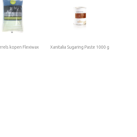
rrels kopen Flexiwax
Xanitalia Sugaring Paste 1000 g
Blue Azulene 800 gram
Medium Density