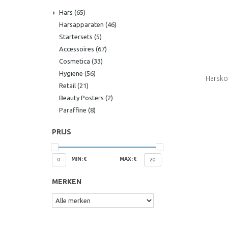
Hars
(65)
Harsapparaten
(46)
Startersets
(5)
Accessoires
(67)
Cosmetica
(33)
Hygiene
(56)
Harsko
Retail
(21)
Beauty Posters
(2)
Crystal 
Paraffine
(8)
PRIJS
MIN: €
MAX: €
0
20
MERKEN