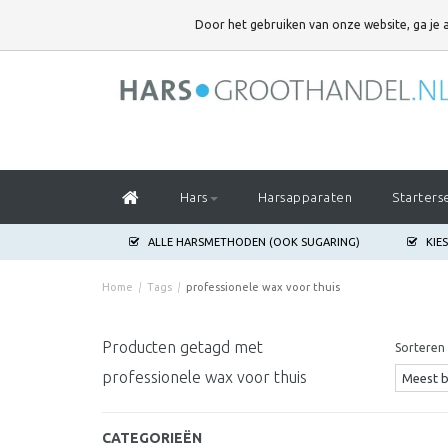
DOOR HET GEBRUIKEN VAN ONZE WEBSITE,
Door het gebruiken van onze website, ga je
GA JE AKKOORD MET HET GEBRUIK VAN COOKIES OM ONZE WEBSITE T
Hars
Harsapparaten
Starters
ALLE HARSMETHODEN (OOK SUGARING)
KIE
Home
/
Tags
/
professionele wax voor thuis
Producten getagd met
Sorteren 
professionele wax voor thuis
CATEGORIEËN