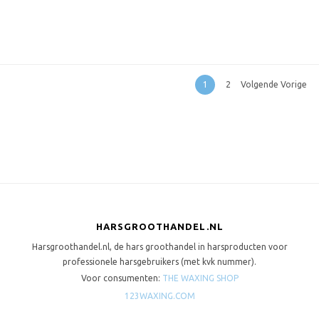
1
2
Volgende Vorige
HARSGROOTHANDEL.NL
Harsgroothandel.nl, de hars groothandel in harsproducten voor
professionele harsgebruikers (met kvk nummer).
Voor consumenten:
THE WAXING SHOP
123WAXING.COM