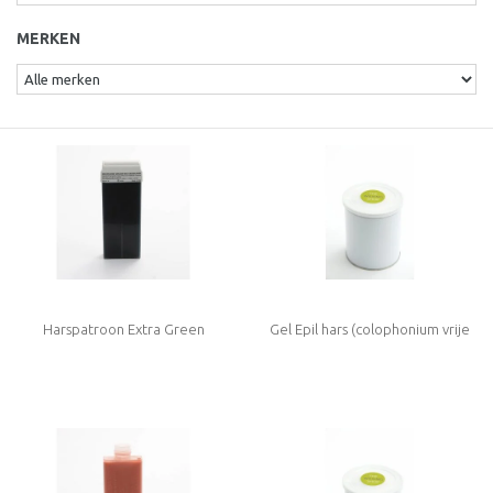
MERKEN
Harspatroon Extra Green
Gel Epil hars (colophonium vrije
hars)