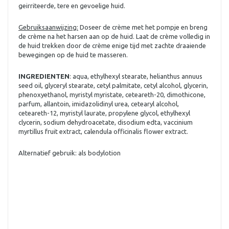
geirriteerde, tere en gevoelige huid.
Gebruiksaanwijzing:
Doseer de crème met het pompje en breng
de crème na het harsen aan op de huid. Laat de crème volledig in
de huid trekken door de crème enige tijd met zachte draaiende
bewegingen op de huid te masseren.
INGREDIENTEN
: aqua, ethylhexyl stearate, helianthus annuus
seed oil, glyceryl stearate, cetyl palmitate, cetyl alcohol, glycerin,
phenoxyethanol, myristyl myristate, ceteareth-20, dimothicone,
parfum, allantoin, imidazolidinyl urea, cetearyl alcohol,
ceteareth-12, myristyl laurate, propylene glycol, ethylhexyl
clycerin, sodium dehydroacetate, disodium edta, vaccinium
myrtillus fruit extract, calendula officinalis flower extract.
Alternatief gebruik: als bodylotion