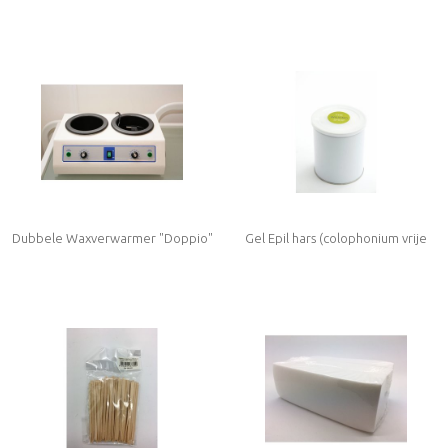
Dubbele Waxverwarmer "Doppio"
Gel Epil hars (colophonium vrije
- Wit Metaal
hars)