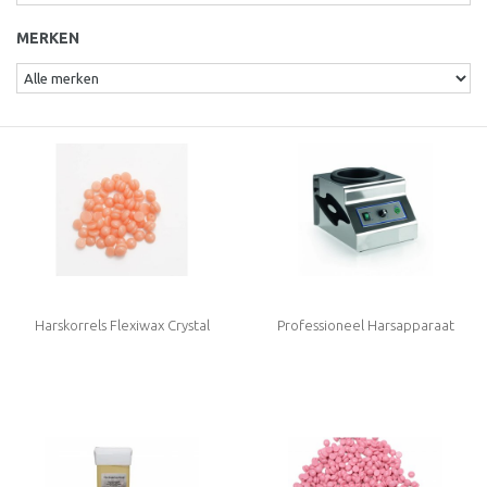
MERKEN
Harskorrels Flexiwax Crystal
Professioneel Harsapparaat
Orange 800 gram (zonder
Security 2000" 800ml - RVS
Colophonium (rosin) en Rosinaten!)