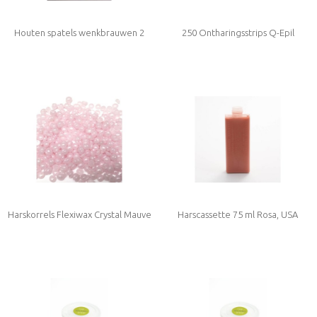
Houten spatels wenkbrauwen 2
250 Ontharingsstrips Q-Epil
zijdig - 100 st
Harskorrels Flexiwax Crystal Mauve
Harscassette 75 ml Rosa, USA
Jasmin 800 gram (zonder
Standaard Large maat
Colophonium (rosin) en Rosinaten!)