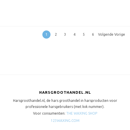
1
2
3
4
5
6
Volgende Vorige
HARSGROOTHANDEL.NL
Harsgroothandel.nl, de hars groothandel in harsproducten voor
professionele harsgebruikers (met kvk nummer).
Voor consumenten:
THE WAXING SHOP
123WAXING.COM