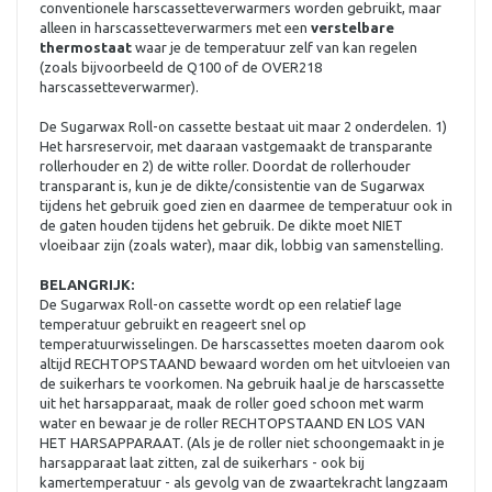
conventionele harscassetteverwarmers worden gebruikt, maar
alleen in harscassetteverwarmers met een
verstelbare
thermostaat
waar je de temperatuur zelf van kan regelen
(zoals bijvoorbeeld de Q100 of de OVER218
harscassetteverwarmer).
De Sugarwax Roll-on cassette bestaat uit maar 2 onderdelen. 1)
Het harsreservoir, met daaraan vastgemaakt de transparante
rollerhouder en 2) de witte roller. Doordat de rollerhouder
transparant is, kun je de dikte/consistentie van de Sugarwax
tijdens het gebruik goed zien en daarmee de temperatuur ook in
de gaten houden tijdens het gebruik. De dikte moet NIET
vloeibaar zijn (zoals water), maar dik, lobbig van samenstelling.
BELANGRIJK:
De Sugarwax Roll-on cassette wordt op een relatief lage
temperatuur gebruikt en reageert snel op
temperatuurwisselingen. De harscassettes moeten daarom ook
altijd RECHTOPSTAAND bewaard worden om het uitvloeien van
de suikerhars te voorkomen. Na gebruik haal je de harscassette
uit het harsapparaat, maak de roller goed schoon met warm
water en bewaar je de roller RECHTOPSTAAND EN LOS VAN
HET HARSAPPARAAT. (Als je de roller niet schoongemaakt in je
harsapparaat laat zitten, zal de suikerhars - ook bij
kamertemperatuur - als gevolg van de zwaartekracht langzaam