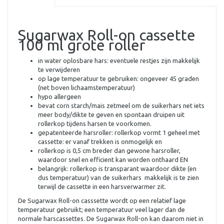
Sugarwax Roll-on cassette
100 ml grote roller
in water oplosbare hars: eventuele restjes zijn makkelijk
te verwijderen
op lage temperatuur te gebruiken: ongeveer 45 graden
(net boven lichaamstemperatuur)
hypo allergeen
bevat corn starch/mais zetmeel om de suikerhars net iets
meer body/dikte te geven en spontaan druipen uit
rollerkop tijdens harsen te voorkomen.
gepatenteerde harsroller: rollerkop vormt 1 geheel met
cassette: er vanaf trekken is onmogelijk en
rollerkop is 0,5 cm breder dan gewone harsroller,
waardoor snel en efficient kan worden onthaard EN
belangrijk: rollerkop is transparant waardoor dikte (en
dus temperatuur) van de suikerhars makkelijk is te zien
terwijl de cassette in een harsverwarmer zit.
De Sugarwax Roll-on casssette wordt op een relatief lage
temperatuur gebruikt; een temperatuur veel lager dan de
normale harscassettes. De Sugarwax Roll-on kan daarom niet in