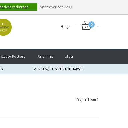
INLOGGEN
REGISTREREN
 bericht verbergen
Meer over cookies »
0
€--,--
Beauty Posters
Paraffine
blog
LS
NIEUWSTE GENERATIE HARSEN
Pagina 1 van 1