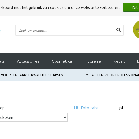
 akkoord met het gebruik van cookies om onze website te verbeteren.
Dit
E VERBETEREN.
ets
Accessoires
Cosmetica
Hygiene
Retail
S VOOR ITALIAANSE KWALITEITSHARSEN
ALLEEN VOOR PROFESSIONA
op:
Foto-tabel
Lijst