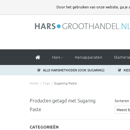
DOOR HET GEBRUIKEN VAN ONZE WEBSITE,
Door het gebruiken van onze website, ga je
GA JE AKKOORD MET HET GEBRUIK VAN COOKIES OM ONZE WEBSITE T
Hars
Harsapparaten
Starters
ALLE HARSMETHODEN (OOK SUGARING)
KIE
Home
/
Tags
/
Sugaring Paste
Producten getagd met Sugaring
Sorteren 
Paste
CATEGORIEËN