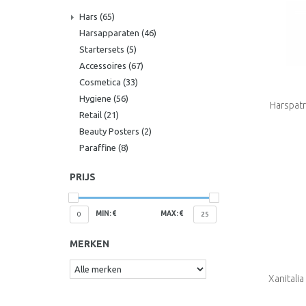
Hars
(65)
Harsapparaten
(46)
Startersets
(5)
Accessoires
(67)
Cosmetica
(33)
Hygiene
(56)
Harspat
Retail
(21)
Beauty Posters
(2)
Paraffine
(8)
PRIJS
MIN: €
MAX: €
0
25
MERKEN
Xanitalia