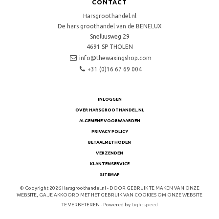
CONTACT
Harsgroothandel.nl
De hars groothandel van de BENELUX
Snelliusweg 29
4691 SP
THOLEN
info@thewaxingshop.com
+31 (0)16 67 69 004
INLOGGEN
OVER HARSGROOTHANDEL.NL
ALGEMENE VOORWAARDEN
PRIVACY POLICY
BETAALMETHODEN
VERZENDEN
KLANTENSERVICE
SITEMAP
© Copyright 2026 Harsgroothandel.nl - DOOR GEBRUIK TE MAKEN VAN ONZE
WEBSITE, GA JE AKKOORD MET HET GEBRUIK VAN COOKIES OM ONZE WEBSITE
TE VERBETEREN - Powered by
Lightspeed