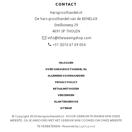
CONTACT
Harsgroothandel.nl
De hars groothandel van de BENELUX
Snelliusweg 29
4691 SP
THOLEN
info@thewaxingshop.com
+31 (0)16 67 69 004
INLOGGEN
OVER HARSGROOTHANDEL.NL
ALGEMENE VOORWAARDEN
PRIVACY POLICY
BETAALMETHODEN
VERZENDEN
KLANTENSERVICE
SITEMAP
© Copyright 2026 Harsgroothandel.nl - DOOR GEBRUIK TE MAKEN VAN ONZE
WEBSITE, GA JE AKKOORD MET HET GEBRUIK VAN COOKIES OM ONZE WEBSITE
TE VERBETEREN - Powered by
Lightspeed