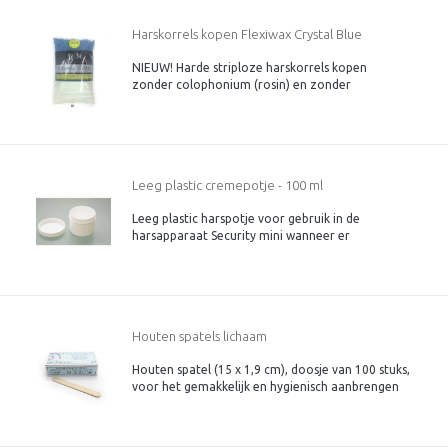
Harskorrels kopen Flexiwax Crystal Blue
NIEUW! Harde striploze harskorrels kopen
Azulene 800 gram
zonder colophonium (rosin) en zonder
rosinaten. Nieuwe verbeterde receptuur met
Guaiazulene voor de gevoelige huid, ontwikkeld
en geproduceerd in Italie. Flexiwax harskorrels
zijn een makkelijke hars in gebruik me
Leeg plastic cremepotje - 100 ml
Leeg plastic harspotje voor gebruik in de
harsapparaat Security mini wanneer er
harskorrels, harsblokjes e.d moeten worden
verwarmd. Ook te gebruiken als cremepotje,
sample potje of voor het uitvullen van
salonverpakkingen.
Houten spatels lichaam
Houten spatel (15 x 1,9 cm), doosje van 100 stuks,
voor het gemakkelijk en hygienisch aanbrengen
van zowel harde hars als vloeibare hars.