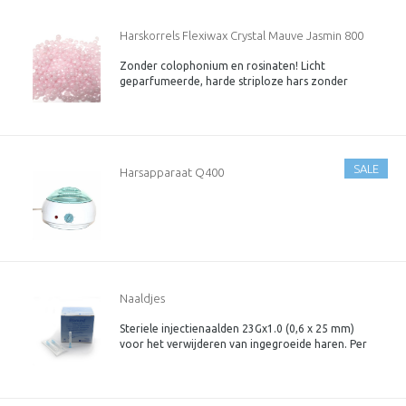
Harskorrels Flexiwax Crystal Mauve Jasmin 800
Zonder colophonium en rosinaten! Licht
gram (zonder Colophonium (rosin) en
geparfumeerde, harde striploze hars zonder
colophonium (rosin) en zonder rosinaten.
Nieuwe verbeterde receptuur, ontwikkeld en
Rosinaten!)
geproduceerd in Italie. Flexiwax is een makkelijke
hars in ...
SALE
Harsapparaat Q400
Naaldjes
Steriele injectienaalden 23Gx1.0 (0,6 x 25 mm)
voor het verwijderen van ingegroeide haren. Per
doos van 100 naaldjes. Ook geschikt als
hulpmiddel bij het verwijderen van splinters en
het open prikken van blaren.
Lotnr 241110. Te gebruiken tot 31 oktober