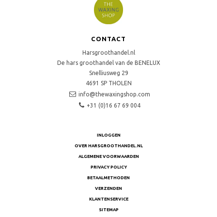
CONTACT
Harsgroothandel.nl
De hars groothandel van de BENELUX
Snelliusweg 29
4691 SP
THOLEN
info@thewaxingshop.com
+31 (0)16 67 69 004
INLOGGEN
OVER HARSGROOTHANDEL.NL
ALGEMENE VOORWAARDEN
PRIVACY POLICY
BETAALMETHODEN
VERZENDEN
KLANTENSERVICE
SITEMAP