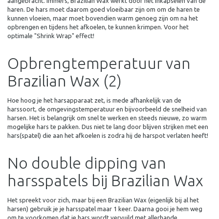
aangebracht. Immers, Brazilian Wax werkt door het inkapselen van de
haren. De hars moet daarom goed vloeibaar zijn om om de haren te
kunnen vloeien, maar moet bovendien warm genoeg zijn om na het
opbrengen en tijdens het afkoelen, te kunnen krimpen. Voor het
optimale "Shrink Wrap" effect!
Opbrengtemperatuur van
Brazilian Wax (2)
Hoe hoog je het harsapparaat zet, is mede afhankelijk van de
harssoort, de omgevingstemperatuur en bijvoorbeeld de snelheid van
harsen. Het is belangrijk om snel te werken en steeds nieuwe, zo warm
mogelijke hars te pakken. Dus niet te lang door blijven strijken met een
hars(spatel) die aan het afkoelen is zodra hij de harspot verlaten heeft!
No double dipping van
harsspatels bij Brazilian Wax
Het spreekt voor zich, maar bij een Brazilian Wax (eigenlijk bij al het
harsen) gebruik je je harsspatel maar 1 keer. Daarna gooi je hem weg
om te voorkomen dat je hars wordt vervuild met allerhande