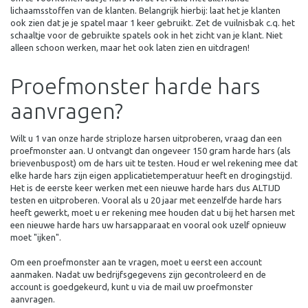
lichaamsstoffen van de klanten. Belangrijk hierbij: laat het je klanten
ook zien dat je je spatel maar 1 keer gebruikt. Zet de vuilnisbak c.q. het
schaaltje voor de gebruikte spatels ook in het zicht van je klant. Niet
alleen schoon werken, maar het ook laten zien en uitdragen!
Proefmonster harde hars
aanvragen?
Wilt u 1 van onze harde striploze harsen uitproberen, vraag dan een
proefmonster aan. U ontvangt dan ongeveer 150 gram harde hars (als
brievenbuspost) om de hars uit te testen. Houd er wel rekening mee dat
elke harde hars zijn eigen applicatietemperatuur heeft en drogingstijd.
Het is de eerste keer werken met een nieuwe harde hars dus ALTIJD
testen en uitproberen. Vooral als u 20 jaar met eenzelfde harde hars
heeft gewerkt, moet u er rekening mee houden dat u bij het harsen met
een nieuwe harde hars uw harsapparaat en vooral ook uzelf opnieuw
moet "ijken".
Om een proefmonster aan te vragen, moet u eerst een account
aanmaken. Nadat uw bedrijfsgegevens zijn gecontroleerd en de
account is goedgekeurd, kunt u via de mail uw proefmonster
aanvragen.