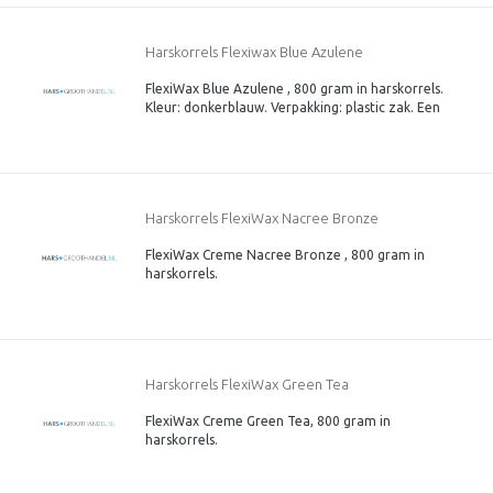
Harskorrels Flexiwax Blue Azulene
FlexiWax Blue Azulene , 800 gram in harskorrels.
Kleur: donkerblauw. Verpakking: plastic zak. Een
3e generatie harskorrels. Speciaal voor de
gevoelige huid.
Harskorrels FlexiWax Nacree Bronze
FlexiWax Creme Nacree Bronze , 800 gram in
harskorrels.
Kleur: geel/goudkleurig Verpakking: plastic zak.
Een 3e generatie harskorrels. Speciaal voor de
gevoelige huid.
Harskorrels FlexiWax Green Tea
FlexiWax Creme Green Tea, 800 gram in
harskorrels.
Kleur: groen Verpakking: plastic zak. Een 3e
generatie harskorrels. Speciaal voor de gevoelige