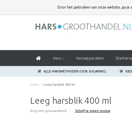
DOOR HET GEBRUIKEN VAN ONZE WEBSITE,
Door het gebruiken van onze website, ga je
GA JE AKKOORD MET HET GEBRUIK VAN COOKIES OM ONZE WEBSITE T
Hars
Harsapparaten
Starters
ALLE HARSMETHODEN (OOK SUGARING)
KIE
Home
/
Leeg harsblik 400 ml
Leeg harsblik 400 ml
Nog niet gewaardeerd
|
Schrijf je eigen review