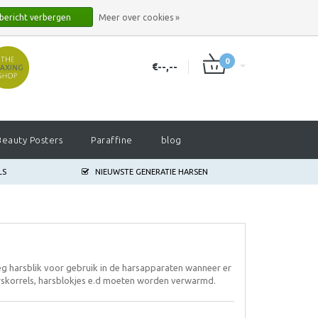
INLOGGEN
REGISTREREN
 bericht verbergen
Meer over cookies »
0
€--,--
Beauty Posters
Paraffine
blog
LS
NIEUWSTE GENERATIE HARSEN
eg harsblik voor gebruik in de harsapparaten wanneer er
rskorrels, harsblokjes e.d moeten worden verwarmd.