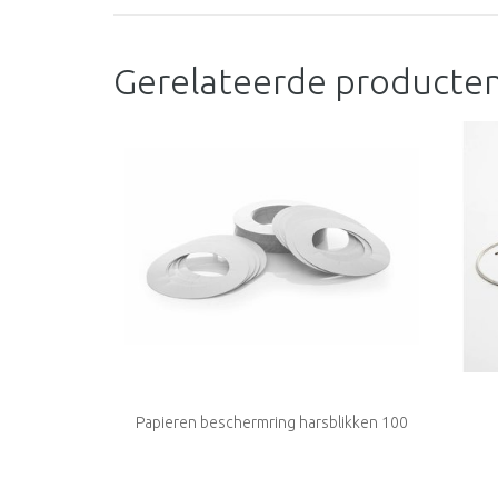
Gerelateerde producte
Papieren beschermring harsblikken 100
stuks