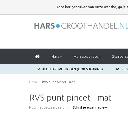
DOOR HET GEBRUIKEN VAN ONZE WEBSITE,
Door het gebruiken van onze website, ga je
GA JE AKKOORD MET HET GEBRUIK VAN COOKIES OM ONZE WEBSITE T
Hars
Harsapparaten
Starters
ALLE HARSMETHODEN (OOK SUGARING)
KIE
Home
/
RVS punt pincet - mat
RVS punt pincet - mat
Nog niet gewaardeerd
|
Schrijf je eigen review