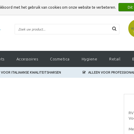
 akkoord met het gebruik van cookies om onze website te verbeteren.
Dit
E VERBETEREN.
ets
Accessoires
Cosmetica
Hygiene
Retail
S VOOR ITALIAANSE KWALITEITSHARSEN
ALLEEN VOOR PROFESSIONA
RVS
Voo
Mer