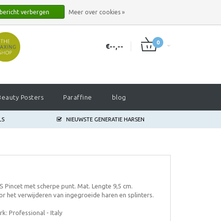
INLOGGEN
REGISTREREN
 bericht verbergen
Meer over cookies »
0
€--,--
Beauty Posters
Paraffine
blog
LS
NIEUWSTE GENERATIE HARSEN
 Pincet met scherpe punt. Mat. Lengte 9,5 cm.
r het verwijderen van ingegroeide haren en splinters.
k: Professional - Italy