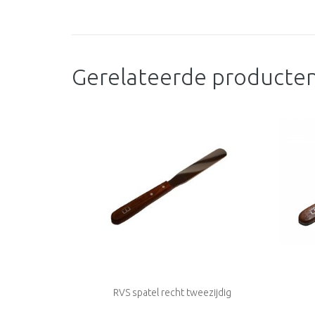
Gerelateerde producte
RVS spatel recht tweezijdig